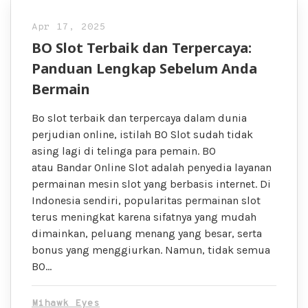
Apr 17, 2025
BO Slot Terbaik dan Terpercaya:
Panduan Lengkap Sebelum Anda
Bermain
Bo slot terbaik dan terpercaya dalam dunia
perjudian online, istilah BO Slot sudah tidak
asing lagi di telinga para pemain. BO
atau Bandar Online Slot adalah penyedia layanan
permainan mesin slot yang berbasis internet. Di
Indonesia sendiri, popularitas permainan slot
terus meningkat karena sifatnya yang mudah
dimainkan, peluang menang yang besar, serta
bonus yang menggiurkan. Namun, tidak semua
BO…
Mihawk Eyes