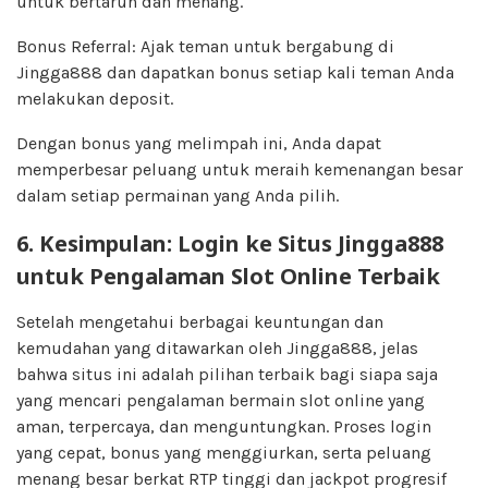
untuk bertaruh dan menang.
Bonus Referral: Ajak teman untuk bergabung di
Jingga888 dan dapatkan bonus setiap kali teman Anda
melakukan deposit.
Dengan bonus yang melimpah ini, Anda dapat
memperbesar peluang untuk meraih kemenangan besar
dalam setiap permainan yang Anda pilih.
6. Kesimpulan: Login ke Situs Jingga888
untuk Pengalaman Slot Online Terbaik
Setelah mengetahui berbagai keuntungan dan
kemudahan yang ditawarkan oleh Jingga888, jelas
bahwa situs ini adalah pilihan terbaik bagi siapa saja
yang mencari pengalaman bermain slot online yang
aman, terpercaya, dan menguntungkan. Proses login
yang cepat, bonus yang menggiurkan, serta peluang
menang besar berkat RTP tinggi dan jackpot progresif