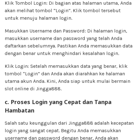
Klik Tombol Login: Di bagian atas halaman utama, Anda
akan melihat tombol “Login”. Klik tombol tersebut
untuk menuju halaman login.
Masukkan Username dan Password: Di halaman login,
masukkan username dan password yang telah Anda
daftarkan sebelumnya. Pastikan Anda memasukkan data
dengan benar untuk menghindari kesalahan login.
Klik Login: Setelah memasukkan data yang benar, klik
tombol “Login” dan Anda akan diarahkan ke halaman
utama akun Anda. Kini, Anda siap untuk mulai bermain
slot online di Jingga888.
c. Proses Login yang Cepat dan Tanpa
Hambatan
Salah satu keunggulan dari Jingga888 adalah kecepatan
login yang sangat cepat. Begitu Anda memasukkan
username dan password dengan benar, Anda akan