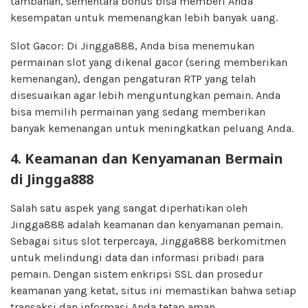
tambahan, sementara bonus bisa memberi Anda
kesempatan untuk memenangkan lebih banyak uang.
Slot Gacor: Di Jingga888, Anda bisa menemukan
permainan slot yang dikenal gacor (sering memberikan
kemenangan), dengan pengaturan RTP yang telah
disesuaikan agar lebih menguntungkan pemain. Anda
bisa memilih permainan yang sedang memberikan
banyak kemenangan untuk meningkatkan peluang Anda.
4. Keamanan dan Kenyamanan Bermain
di Jingga888
Salah satu aspek yang sangat diperhatikan oleh
Jingga888 adalah keamanan dan kenyamanan pemain.
Sebagai situs slot terpercaya, Jingga888 berkomitmen
untuk melindungi data dan informasi pribadi para
pemain. Dengan sistem enkripsi SSL dan prosedur
keamanan yang ketat, situs ini memastikan bahwa setiap
transaksi dan informasi Anda tetap aman.