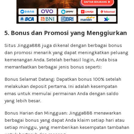
5. Bonus dan Promosi yang Menggiurkan
Situs Jingga888 juga dikenal dengan berbagai bonus
dan promosi menarik yang dapat meningkatkan peluang
kemenangan Anda. Setelah berhasil login, Anda bisa
memanfaatkan berbagai jenis bonus seperti:
Bonus Selamat Datang: Dapatkan bonus 100% setelah
melakukan deposit pertama. Ini adalah kesempatan
emas untuk memulai permainan Anda dengan saldo
yang lebih besar.
Bonus Harian dan Mingguan: Jingga888 menawarkan
berbagai bonus yang dapat Anda klaim setiap hari atau
setiap minggu, yang memberikan kesempatan tambahan