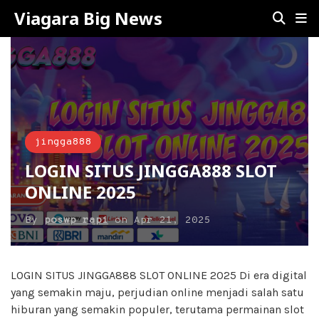
Viagara Big News
jingga888
LOGIN SITUS JINGGA888 SLOT
ONLINE 2025
By
poswp rapi
on
Apr 21, 2025
LOGIN SITUS JINGGA888 SLOT ONLINE 2025 Di era digital
yang semakin maju, perjudian online menjadi salah satu
hiburan yang semakin populer, terutama permainan slot