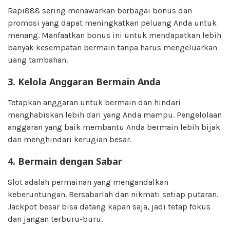
Rapi888 sering menawarkan berbagai bonus dan
promosi yang dapat meningkatkan peluang Anda untuk
menang. Manfaatkan bonus ini untuk mendapatkan lebih
banyak kesempatan bermain tanpa harus mengeluarkan
uang tambahan.
3.
Kelola Anggaran Bermain Anda
Tetapkan anggaran untuk bermain dan hindari
menghabiskan lebih dari yang Anda mampu. Pengelolaan
anggaran yang baik membantu Anda bermain lebih bijak
dan menghindari kerugian besar.
4.
Bermain dengan Sabar
Slot adalah permainan yang mengandalkan
keberuntungan. Bersabarlah dan nikmati setiap putaran.
Jackpot besar bisa datang kapan saja, jadi tetap fokus
dan jangan terburu-buru.