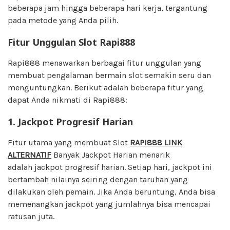
beberapa jam hingga beberapa hari kerja, tergantung
pada metode yang Anda pilih.
Fitur Unggulan Slot Rapi888
Rapi888 menawarkan berbagai fitur unggulan yang
membuat pengalaman bermain slot semakin seru dan
menguntungkan. Berikut adalah beberapa fitur yang
dapat Anda nikmati di Rapi888:
1.
Jackpot Progresif Harian
Fitur utama yang membuat Slot
RAPI888 LINK
ALTERNATIF
Banyak Jackpot Harian menarik
adalah jackpot progresif harian. Setiap hari, jackpot ini
bertambah nilainya seiring dengan taruhan yang
dilakukan oleh pemain. Jika Anda beruntung, Anda bisa
memenangkan jackpot yang jumlahnya bisa mencapai
ratusan juta.