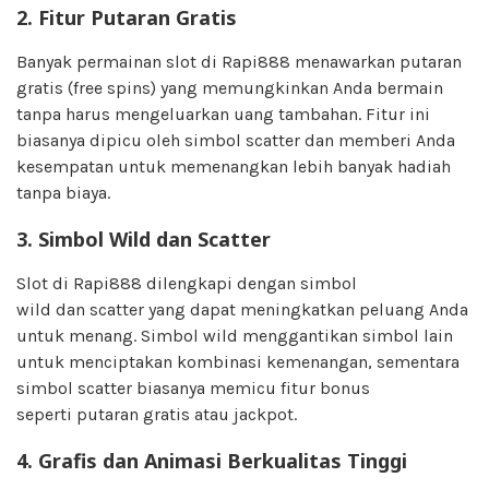
2.
Fitur Putaran Gratis
Banyak permainan slot di Rapi888 menawarkan putaran
gratis (free spins) yang memungkinkan Anda bermain
tanpa harus mengeluarkan uang tambahan. Fitur ini
biasanya dipicu oleh simbol scatter dan memberi Anda
kesempatan untuk memenangkan lebih banyak hadiah
tanpa biaya.
3.
Simbol Wild dan Scatter
Slot di Rapi888 dilengkapi dengan simbol
wild dan scatter yang dapat meningkatkan peluang Anda
untuk menang. Simbol wild menggantikan simbol lain
untuk menciptakan kombinasi kemenangan, sementara
simbol scatter biasanya memicu fitur bonus
seperti putaran gratis atau jackpot.
4.
Grafis dan Animasi Berkualitas Tinggi