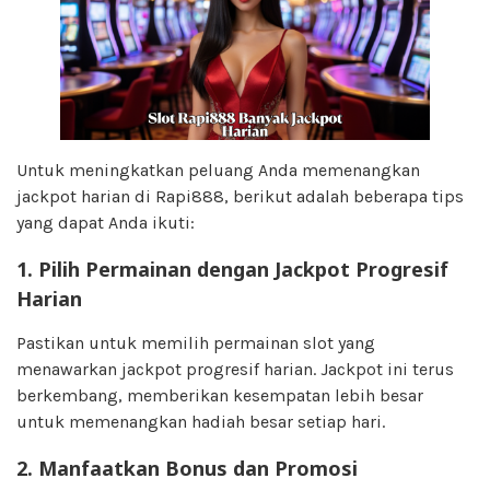
Untuk meningkatkan peluang Anda memenangkan
jackpot harian di Rapi888, berikut adalah beberapa tips
yang dapat Anda ikuti:
1.
Pilih Permainan dengan Jackpot Progresif
Harian
Pastikan untuk memilih permainan slot yang
menawarkan jackpot progresif harian. Jackpot ini terus
berkembang, memberikan kesempatan lebih besar
untuk memenangkan hadiah besar setiap hari.
2.
Manfaatkan Bonus dan Promosi