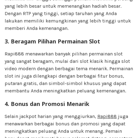
yang lebih besar untuk memenangkan hadiah besar.
Dengan RTP yang tinggi, setiap taruhan yang Anda
lakukan memiliki kemungkinan yang lebih tinggi untuk
memberi Anda kemenangan.
3.
Beragam Pilihan Permainan Slot
Rapi888 menawarkan banyak pilihan permainan slot
yang sangat beragam, mulai dari slot klasik hingga slot
video modern dengan berbagai tema menarik. Permainan
slot ini juga dilengkapi dengan berbagai fitur bonus,
putaran gratis, dan simbol-simbol khusus yang dapat
membantu Anda meningkatkan peluang kemenangan.
4.
Bonus dan Promosi Menarik
Selain jackpot harian yang menggiurkan,
Rapi888
juga
menawarkan berbagai bonus dan promosi yang dapat
meningkatkan peluang Anda untuk menang. Pemain