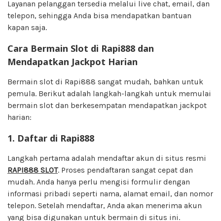
Layanan pelanggan tersedia melalui live chat, email, dan
telepon, sehingga Anda bisa mendapatkan bantuan
kapan saja.
Cara Bermain Slot di Rapi888 dan
Mendapatkan Jackpot Harian
Bermain slot di Rapi888 sangat mudah, bahkan untuk
pemula. Berikut adalah langkah-langkah untuk memulai
bermain slot dan berkesempatan mendapatkan jackpot
harian:
1.
Daftar di Rapi888
Langkah pertama adalah mendaftar akun di situs resmi
RAPI888 SLOT
. Proses pendaftaran sangat cepat dan
mudah. Anda hanya perlu mengisi formulir dengan
informasi pribadi seperti nama, alamat email, dan nomor
telepon. Setelah mendaftar, Anda akan menerima akun
yang bisa digunakan untuk bermain di situs ini.