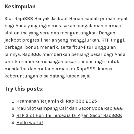
Kesimpulan
Slot Rapi888 Banyak Jackpot Harian adalah pilihan tepat
bagi Anda yang ingin merasakan pengalaman bermain
slot online yang seru dan menguntungkan. Dengan
jackpot progresif harian yang menggiurkan, RTP tinggi,
berbagai bonus menarik, serta fitur-fitur unggulan
lainnya, Rapi888 memberikan peluang besar bagi Anda
untuk meraih kemenangan besar. Jangan ragu untuk
mendaftar dan mulai bermain di Rapi888, karena
keberuntungan bisa datang kapan saja!
Try this posts:
Keamanan Terjamin di Rapi888 2025
Mau Slot Gampang Cair dan Gacor Coba Rapi888
RTP Slot Hari Ini Tersedia Di Agen Gacor Rapi888
Hello world!