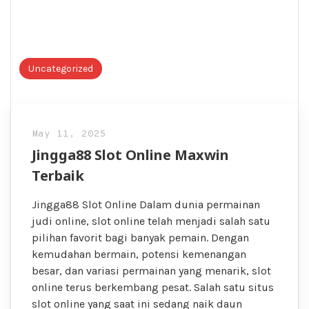
Uncategorized
May 11, 2025
Jingga88 Slot Online Maxwin
Terbaik
Jingga88 Slot Online Dalam dunia permainan
judi online, slot online telah menjadi salah satu
pilihan favorit bagi banyak pemain. Dengan
kemudahan bermain, potensi kemenangan
besar, dan variasi permainan yang menarik, slot
online terus berkembang pesat. Salah satu situs
slot online yang saat ini sedang naik daun