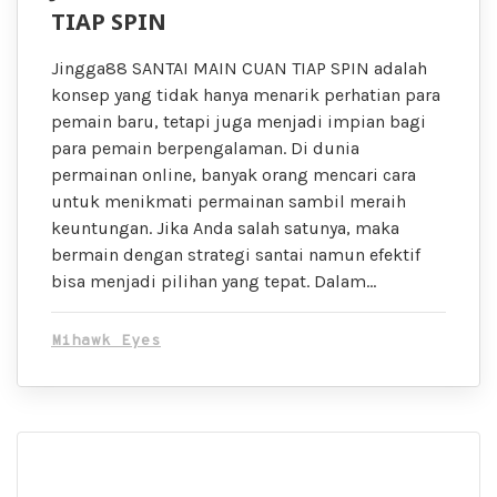
TIAP SPIN
Jingga88 SANTAI MAIN CUAN TIAP SPIN adalah
konsep yang tidak hanya menarik perhatian para
pemain baru, tetapi juga menjadi impian bagi
para pemain berpengalaman. Di dunia
permainan online, banyak orang mencari cara
untuk menikmati permainan sambil meraih
keuntungan. Jika Anda salah satunya, maka
bermain dengan strategi santai namun efektif
bisa menjadi pilihan yang tepat. Dalam…
Mihawk Eyes