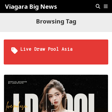
Viagara Big News
Browsing Tag
Live Draw Pool Asia