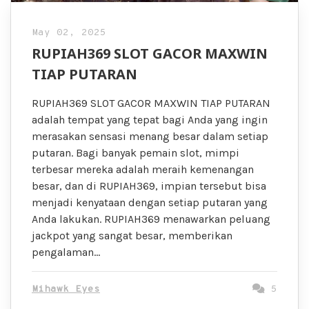
May 02, 2025
RUPIAH369 SLOT GACOR MAXWIN
TIAP PUTARAN
RUPIAH369 SLOT GACOR MAXWIN TIAP PUTARAN
adalah tempat yang tepat bagi Anda yang ingin
merasakan sensasi menang besar dalam setiap
putaran. Bagi banyak pemain slot, mimpi
terbesar mereka adalah meraih kemenangan
besar, dan di RUPIAH369, impian tersebut bisa
menjadi kenyataan dengan setiap putaran yang
Anda lakukan. RUPIAH369 menawarkan peluang
jackpot yang sangat besar, memberikan
pengalaman…
Mihawk Eyes
5