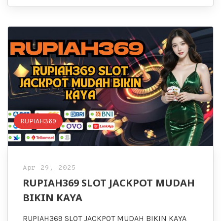
RUPIAH369
Apr 29, 2025
RUPIAH369 SLOT JACKPOT MUDAH
BIKIN KAYA
RUPIAH369 SLOT JACKPOT MUDAH BIKIN KAYA