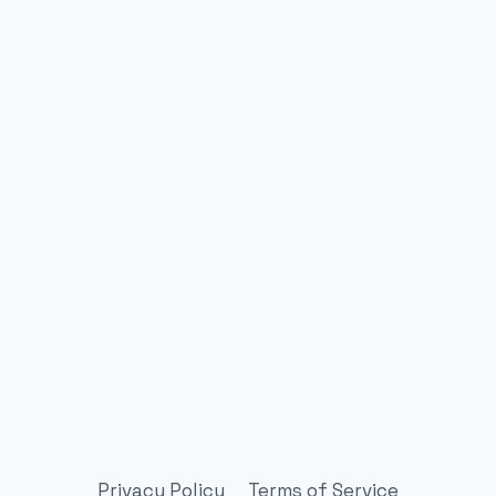
Privacy Policy
Terms of Service