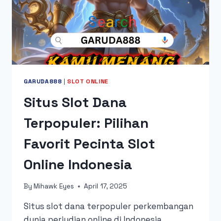
GARUDA888
|
SLOT ONLINE
Situs Slot Dana
Terpopuler: Pilihan
Favorit Pecinta Slot
Online Indonesia
By
Mihawk Eyes
April 17, 2025
Situs slot dana terpopuler perkembangan
dunia perjudian online di Indonesia