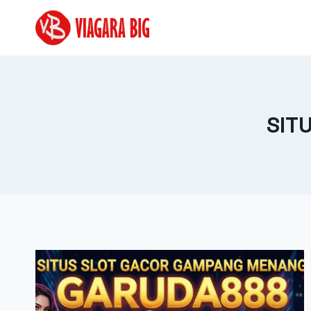
Skip
to
content
SIT