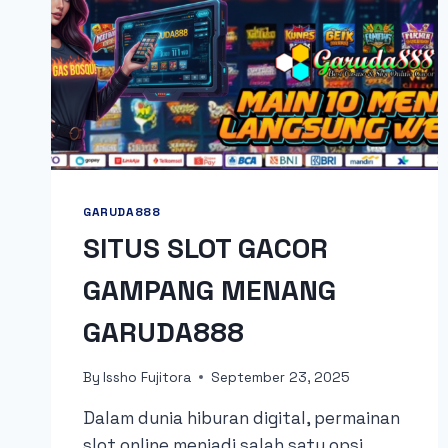
GARUDA888
SITUS SLOT GACOR
GAMPANG MENANG
GARUDA888
By
Issho Fujitora
September 23, 2025
Dalam dunia hiburan digital, permainan
slot online menjadi salah satu opsi