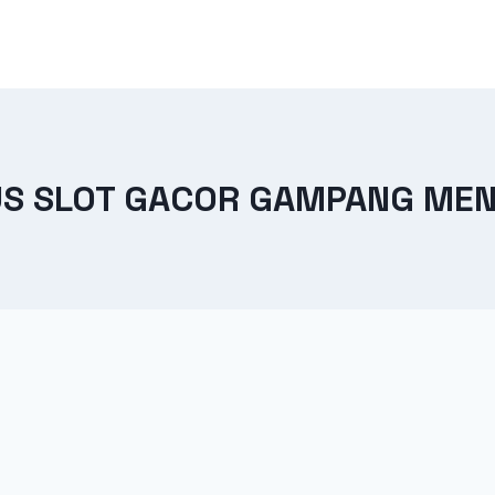
US SLOT GACOR GAMPANG ME