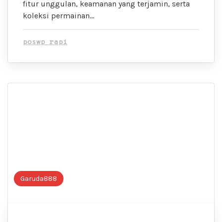
fitur unggulan, keamanan yang terjamin, serta
koleksi permainan…
poswp rapi
Garuda888