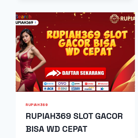
DEPOSIT
RUPIAH369
RUPIAH369 SLOT GACOR
BISA WD CEPAT