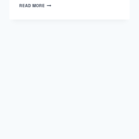
RUPIAH369
READ MORE
DAFTAR
SLOT
GAMPANG
CUAN
2025