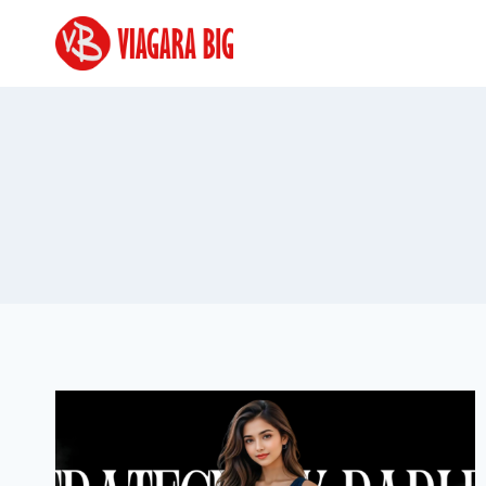
Skip
to
content