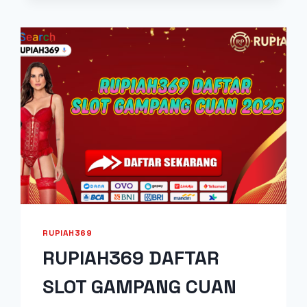
RUPIAH369
ONLINE
AGEN
2025
RUPIAH369
RUPIAH369 DAFTAR
SLOT GAMPANG CUAN