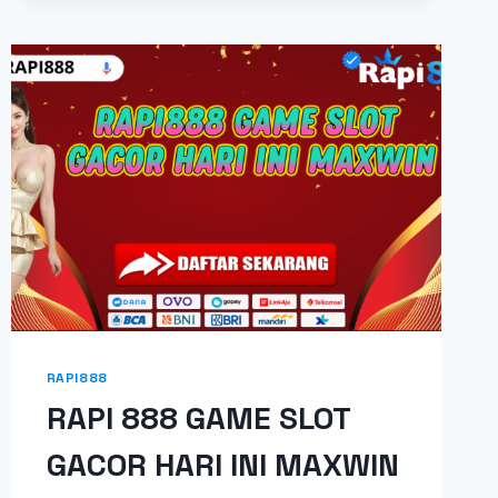
GACOR
HARIAN
RAPI888
RAPI 888 GAME SLOT
GACOR HARI INI MAXWIN