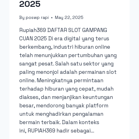
2025
By
poswp rapi
May 22, 2025
Rupiah369 DAFTAR SLOT GAMPANG
CUAN 2025 Di era digital yang terus
berkembang, industri hiburan online
telah menunjukkan pertumbuhan yang
sangat pesat. Salah satu sektor yang
paling menonjol adalah permainan slot
online. Meningkatnya permintaan
terhadap hiburan yang cepat, mudah
diakses, dan menjanjikan keuntungan
besar, mendorong banyak platform
untuk menghadirkan pengalaman
bermain terbaik. Dalam konteks
ini, RUPIAH369 hadir sebagai…