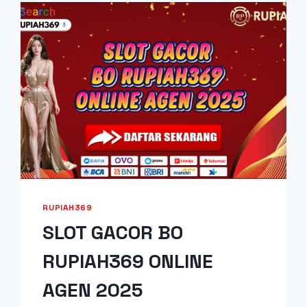
SETIAP
HARI
RUPIAH369
SLOT GACOR BO
RUPIAH369 ONLINE
AGEN 2025