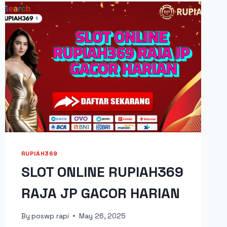
RUPIAH369
SLOT ONLINE RUPIAH369
RAJA JP GACOR HARIAN
By
poswp rapi
May 26, 2025