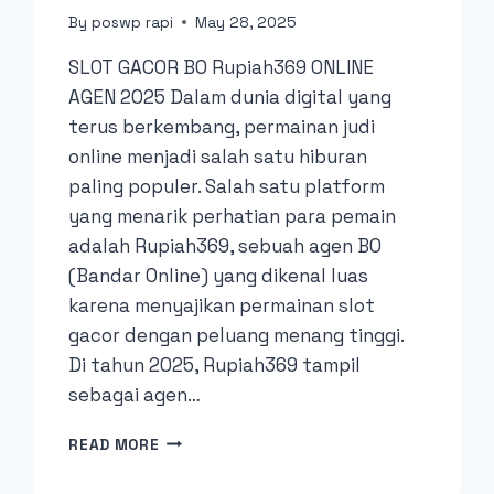
By
poswp rapi
May 28, 2025
SLOT GACOR BO Rupiah369 ONLINE
AGEN 2025 Dalam dunia digital yang
terus berkembang, permainan judi
online menjadi salah satu hiburan
paling populer. Salah satu platform
yang menarik perhatian para pemain
adalah Rupiah369, sebuah agen BO
(Bandar Online) yang dikenal luas
karena menyajikan permainan slot
gacor dengan peluang menang tinggi.
Di tahun 2025, Rupiah369 tampil
sebagai agen…
SLOT
READ MORE
GACOR
BO