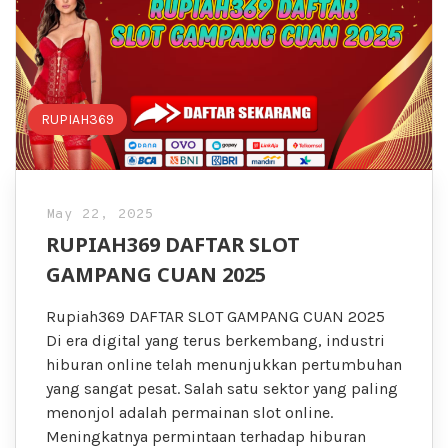
RUPIAH369
May 22, 2025
RUPIAH369 DAFTAR SLOT
GAMPANG CUAN 2025
Rupiah369 DAFTAR SLOT GAMPANG CUAN 2025
Di era digital yang terus berkembang, industri
hiburan online telah menunjukkan pertumbuhan
yang sangat pesat. Salah satu sektor yang paling
menonjol adalah permainan slot online.
Meningkatnya permintaan terhadap hiburan