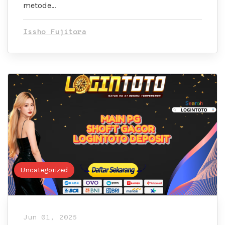
metode…
Issho Fujitora
Uncategorized
Jun 01, 2025