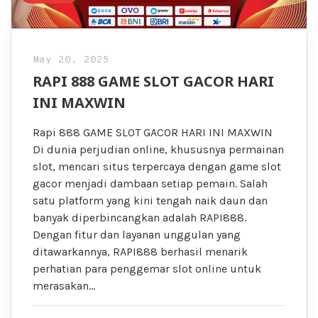
May 20, 2025
RAPI 888 GAME SLOT GACOR HARI
INI MAXWIN
Rapi 888 GAME SLOT GACOR HARI INI MAXWIN
Di dunia perjudian online, khususnya permainan
slot, mencari situs terpercaya dengan game slot
gacor menjadi dambaan setiap pemain. Salah
satu platform yang kini tengah naik daun dan
banyak diperbincangkan adalah RAPI888.
Dengan fitur dan layanan unggulan yang
ditawarkannya, RAPI888 berhasil menarik
perhatian para penggemar slot online untuk
merasakan…