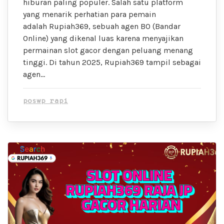
hiburan paling populer. Salah satu platform
yang menarik perhatian para pemain
adalah Rupiah369, sebuah agen BO (Bandar
Online) yang dikenal luas karena menyajikan
permainan slot gacor dengan peluang menang
tinggi. Di tahun 2025, Rupiah369 tampil sebagai
agen…
poswp rapi