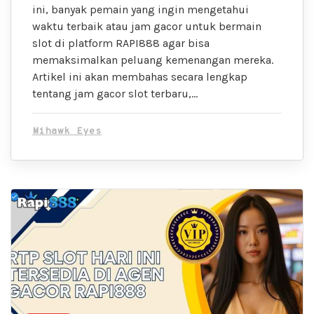
ini, banyak pemain yang ingin mengetahui
waktu terbaik atau jam gacor untuk bermain
slot di platform RAPI888 agar bisa
memaksimalkan peluang kemenangan mereka.
Artikel ini akan membahas secara lengkap
tentang jam gacor slot terbaru,…
Mihawk Eyes