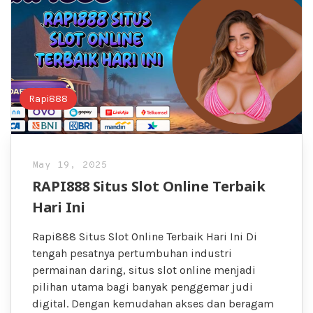
Rapi888
May 19, 2025
RAPI888 Situs Slot Online Terbaik
Hari Ini
Rapi888 Situs Slot Online Terbaik Hari Ini Di
tengah pesatnya pertumbuhan industri
permainan daring, situs slot online menjadi
pilihan utama bagi banyak penggemar judi
digital. Dengan kemudahan akses dan beragam