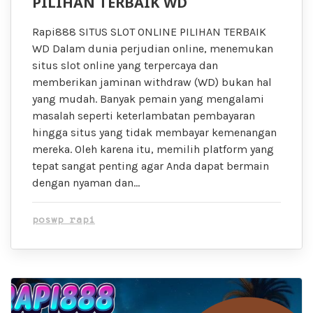
PILIHAN TERBAIK WD
Rapi888 SITUS SLOT ONLINE PILIHAN TERBAIK
WD Dalam dunia perjudian online, menemukan
situs slot online yang terpercaya dan
memberikan jaminan withdraw (WD) bukan hal
yang mudah. Banyak pemain yang mengalami
masalah seperti keterlambatan pembayaran
hingga situs yang tidak membayar kemenangan
mereka. Oleh karena itu, memilih platform yang
tepat sangat penting agar Anda dapat bermain
dengan nyaman dan…
poswp rapi