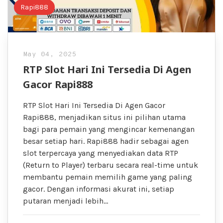
Rapi888
May 04, 2025
RTP Slot Hari Ini Tersedia Di Agen
Gacor Rapi888
RTP Slot Hari Ini Tersedia Di Agen Gacor
Rapi888, menjadikan situs ini pilihan utama
bagi para pemain yang mengincar kemenangan
besar setiap hari. Rapi888 hadir sebagai agen
slot terpercaya yang menyediakan data RTP
(Return to Player) terbaru secara real-time untuk
membantu pemain memilih game yang paling
gacor. Dengan informasi akurat ini, setiap
putaran menjadi lebih…