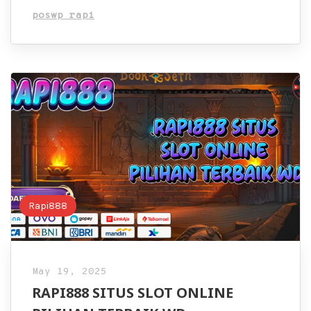
poswp rapi
Rapi888
May 19, 2025
RAPI888 SITUS SLOT ONLINE