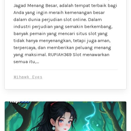
Jagad Menang Besar, adalah tempat terbaik bagi
Anda yang ingin meraih kemenangan besar
dalam dunia perjudian slot online. Dalam
industri perjudian yang semakin berkembang,
banyak pemain yang mencari situs slot yang
tidak hanya menyenangkan, tetapi juga aman,
terpercaya, dan memberikan peluang menang
yang maksimal. RUPIAH369 Slot menawarkan
semua itu,…
Mihawk Eyes