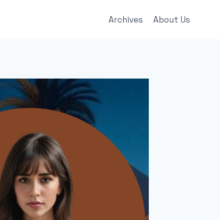
Archives
About Us