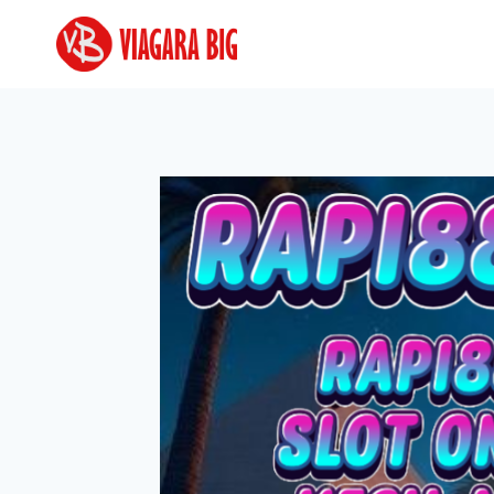
Skip
to
content