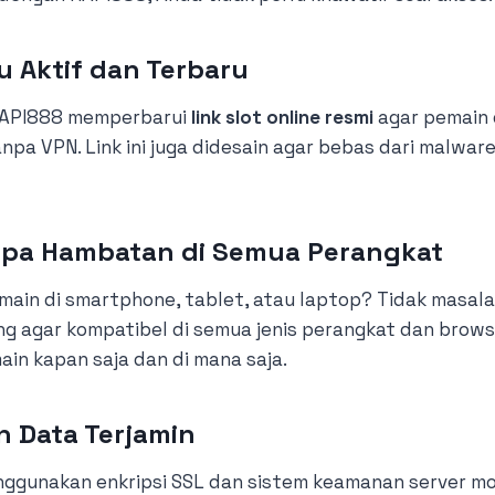
lu Aktif dan Terbaru
 RAPI888 memperbarui
link slot online resmi
agar pemain
pa VPN. Link ini juga didesain agar bebas dari malwa
npa Hambatan di Semua Perangkat
ain di smartphone, tablet, atau laptop? Tidak masalah
g agar kompatibel di semua jenis perangkat dan brow
in kapan saja dan di mana saja.
 Data Terjamin
ggunakan enkripsi SSL dan sistem keamanan server mod