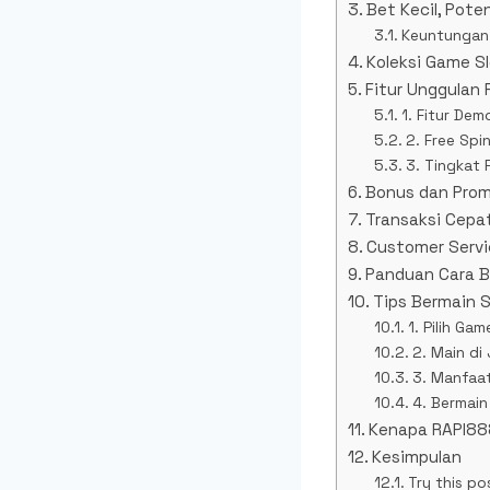
Bet Kecil, Pote
Keuntungan 
Koleksi Game Sl
Fitur Unggula
1. Fitur Dem
2. Free Spi
3. Tingkat 
Bonus dan Pro
Transaksi Cepat
Customer Servi
Panduan Cara B
Tips Bermain S
1. Pilih Ga
2. Main di
3. Manfaa
4. Bermain
Kenapa RAPI888
Kesimpulan
Try this po