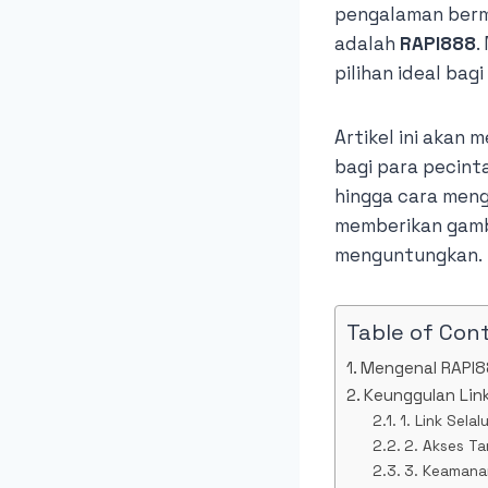
pengalaman berm
adalah
RAPI888
.
pilihan ideal bag
Artikel ini aka
bagi para pecinta
hingga cara menga
memberikan gamb
menguntungkan.
Table of Con
Mengenal RAPI88
Keunggulan Link
1. Link Sela
2. Akses T
3. Keamana