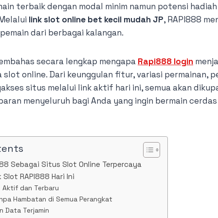
ain terbaik dengan modal minim namun potensi hadiah
 Melalui
link slot online bet kecil mudah JP
, RAPI888 me
i pemain dari berbagai kalangan.
n membahas secara lengkap mengapa
Rapi888 login
menja
 slot online. Dari keunggulan fitur, variasi permainan, 
kses situs melalui link aktif hari ini, semua akan diku
aran menyeluruh bagi Anda yang ingin bermain cerdas
tents
8 Sebagai Situs Slot Online Terpercaya
 Slot RAPI888 Hari Ini
lu Aktif dan Terbaru
anpa Hambatan di Semua Perangkat
n Data Terjamin