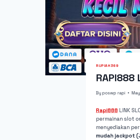
RUPIAH369
RAPI888 
By
poswp rapi
May
Rapi888
LINK SL
permainan slot on
menyediakan per
mudah jackpot (