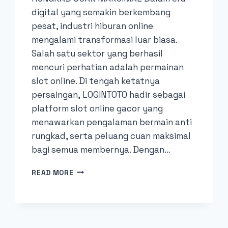
digital yang semakin berkembang
pesat, industri hiburan online
mengalami transformasi luar biasa.
Salah satu sektor yang berhasil
mencuri perhatian adalah permainan
slot online. Di tengah ketatnya
persaingan, LOGINTOTO hadir sebagai
platform slot online gacor yang
menawarkan pengalaman bermain anti
rungkad, serta peluang cuan maksimal
bagi semua membernya. Dengan…
LOGINTOTO
READ MORE
SLOT
ONLINE
GACOR
ANTI
RUNGKAD