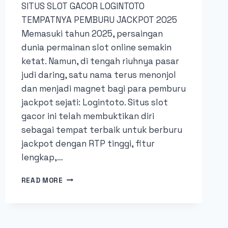
SITUS SLOT GACOR LOGINTOTO
TEMPATNYA PEMBURU JACKPOT 2025
Memasuki tahun 2025, persaingan
dunia permainan slot online semakin
ketat. Namun, di tengah riuhnya pasar
judi daring, satu nama terus menonjol
dan menjadi magnet bagi para pemburu
jackpot sejati: Logintoto. Situs slot
gacor ini telah membuktikan diri
sebagai tempat terbaik untuk berburu
jackpot dengan RTP tinggi, fitur
lengkap,…
SITUS
READ MORE
SLOT
GACOR
LOGINTOTO
TEMPATNYA