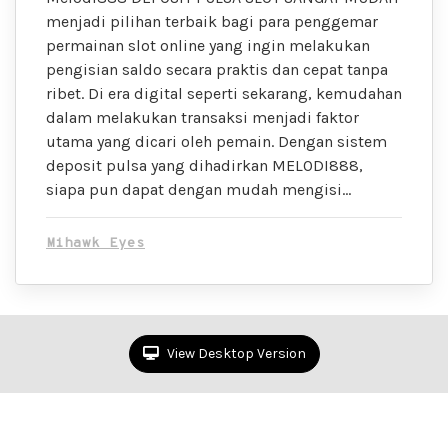
menjadi pilihan terbaik bagi para penggemar
permainan slot online yang ingin melakukan
pengisian saldo secara praktis dan cepat tanpa
ribet. Di era digital seperti sekarang, kemudahan
dalam melakukan transaksi menjadi faktor
utama yang dicari oleh pemain. Dengan sistem
deposit pulsa yang dihadirkan MELODI888,
siapa pun dapat dengan mudah mengisi…
Mihawk Eyes
View Desktop Version