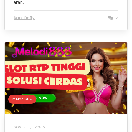
arah…
Don Doffy
2
Melodi888
Nov 21, 2025