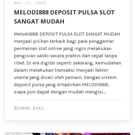
Nov 17, 2025
MELODI888 DEPOSIT PULSA SLOT
SANGAT MUDAH
Melodi888 DEPOSIT PULSA SLOT SANGAT MUDAH
menjadi pilihan terbaik bagi para penggemar
permainan slot online yang ingin melakukan
pengisian saldo secara praktis dan cepat tanpa
ribet. Di era digital seperti sekarang, kemudahan
dalam melakukan transaksi menjadi faktor
utama yang dicari oleh pemain. Dengan sistem
deposit pulsa yang dihadirkan MELODI888,
siapa pun dapat dengan mudah mengisi…
Mihawk Eyes