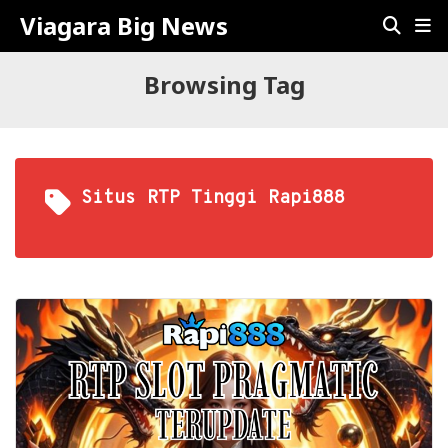
Viagara Big News
Browsing Tag
Situs RTP Tinggi Rapi888