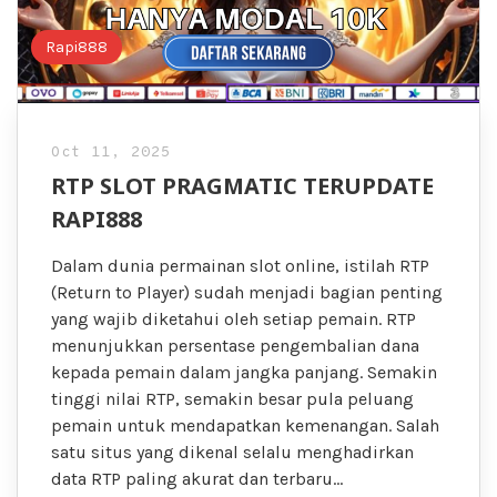
Rapi888
Oct 11, 2025
RTP SLOT PRAGMATIC TERUPDATE
RAPI888
Dalam dunia permainan slot online, istilah RTP
(Return to Player) sudah menjadi bagian penting
yang wajib diketahui oleh setiap pemain. RTP
menunjukkan persentase pengembalian dana
kepada pemain dalam jangka panjang. Semakin
tinggi nilai RTP, semakin besar pula peluang
pemain untuk mendapatkan kemenangan. Salah
satu situs yang dikenal selalu menghadirkan
data RTP paling akurat dan terbaru…