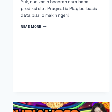
Yuk, gue kasih bocoran cara baca
prediksi slot Pragmatic Play berbasis
data biar lo makin ngeri!
PREDIKSI
READ MORE
SLOT
ONLINE
PRAGMATIC
PLAY
VERSI
DATA