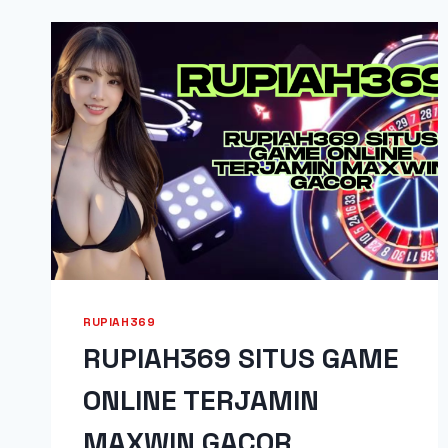
RUPIAH369
RUPIAH369 SITUS GAME
ONLINE TERJAMIN
MAXWIN GACOR