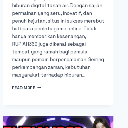
hiburan digital tanah air. Dengan sajian
permainan yang seru, inovatif, dan
penuh kejutan, situs ini sukses merebut
hati para pecinta game online. Tidak
hanya memberikan kesenangan,
RUPIAH369 juga dikenal sebagai
tempat yang ramah bagi pemula
maupun pemain berpengalaman. Seiring
perkembangan zaman, kebutuhan
masyarakat terhadap hiburan…
RUPIAH369 SITUS
READ MORE
SLOT
GACOR
TERSERU
2025