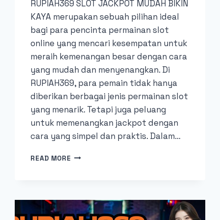
RUPIAH369 SLOT JACKPOT MUDAH BIKIN
KAYA merupakan sebuah pilihan ideal
bagi para pencinta permainan slot
online yang mencari kesempatan untuk
meraih kemenangan besar dengan cara
yang mudah dan menyenangkan. Di
RUPIAH369, para pemain tidak hanya
diberikan berbagai jenis permainan slot
yang menarik. Tetapi juga peluang
untuk memenangkan jackpot dengan
cara yang simpel dan praktis. Dalam…
RUPIAH369 SLOT
READ MORE
JACKPOT
MUDAH
BIKIN
KAYA