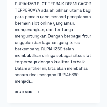
RUPIAH369 SLOT TERBAIK RESMI GACOR
TERPERCAYA adalah pilihan utama bagi
para pemain yang mencari pengalaman
bermain slot online yang aman,
menyenangkan, dan tentunya
menguntungkan. Dengan berbagai fitur
unggulan dan layanan yang terus
berkembang, RUPIAH369 telah
membuktikan dirinya sebagai situs slot
terpercaya dengan kualitas terbaik.
Dalam artikel ini, kita akan membahas
secara rinci mengapa RUPIAH369
menjadi…
RUPIAH369 SLOT
READ MORE
TERBAIK
RESMI
GACOR