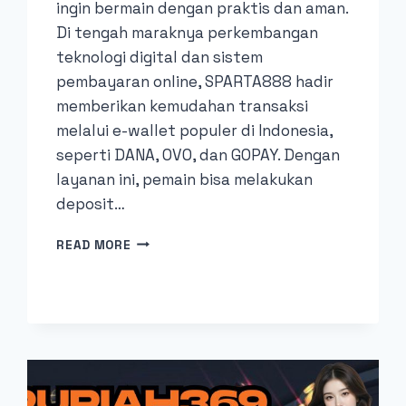
ingin bermain dengan praktis dan aman.
Di tengah maraknya perkembangan
teknologi digital dan sistem
pembayaran online, SPARTA888 hadir
memberikan kemudahan transaksi
melalui e-wallet populer di Indonesia,
seperti DANA, OVO, dan GOPAY. Dengan
layanan ini, pemain bisa melakukan
deposit…
SPARTA888 SLOT
READ MORE
GACOR
VIA
DANA
OVO
GOPAY