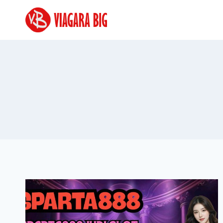
Skip
to
content