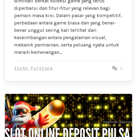
diminati berkat koleksi game yang terus
diperbarui dan fitur-fitur yang relevan bagi
pemain masa kini. Dalam pasar yang kompetitif,
perbedaan antara game biasa dan yang benar-
benar unggul sering kali terlihat dari
keseimbangan antara pengalaman visual,
mekanik permainan, serta peluang nyata untuk
meraih kemenangan…
Issho Fujitora
2