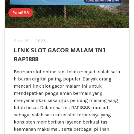
Rapi888
Sep 29, 2025
LINK SLOT GACOR MALAM INI
RAPI888
Bermain slot online kini telah menjadi salah satu
hiburan digital paling populer. Banyak orang
mencari link slot gacor malam ini untuk
mendapatkan pengalaman bermain yang
menyenangkan sekaligus peluang menang yang
lebih besar. Dalam hal ini, RAPI888 muncul
sebagai salah satu situs slot terpercaya yang
konsisten memberikan layanan berkualitas,
keamanan maksimal, serta berbagai pilihan