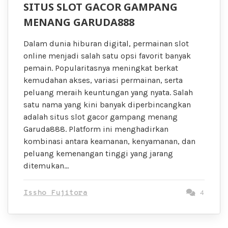
SITUS SLOT GACOR GAMPANG
MENANG GARUDA888
Dalam dunia hiburan digital, permainan slot
online menjadi salah satu opsi favorit banyak
pemain. Popularitasnya meningkat berkat
kemudahan akses, variasi permainan, serta
peluang meraih keuntungan yang nyata. Salah
satu nama yang kini banyak diperbincangkan
adalah situs slot gacor gampang menang
Garuda888. Platform ini menghadirkan
kombinasi antara keamanan, kenyamanan, dan
peluang kemenangan tinggi yang jarang
ditemukan…
Issho Fujitora
4