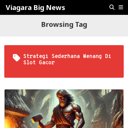
Viagara Big News
Browsing Tag
Strategi Sederhana Menang Di
Slot Gacor