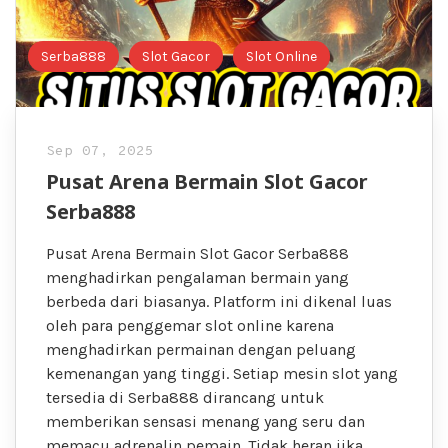
Serba888
Slot Gacor
Slot Online
Sep 07, 2025
Pusat Arena Bermain Slot Gacor
Serba888
Pusat Arena Bermain Slot Gacor Serba888
menghadirkan pengalaman bermain yang
berbeda dari biasanya. Platform ini dikenal luas
oleh para penggemar slot online karena
menghadirkan permainan dengan peluang
kemenangan yang tinggi. Setiap mesin slot yang
tersedia di Serba888 dirancang untuk
memberikan sensasi menang yang seru dan
memacu adrenalin pemain. Tidak heran jika