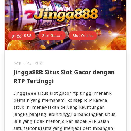
jingga888
Slot Gacor
Slot Online
Sep 12, 2025
Jingga888: Situs Slot Gacor dengan
RTP Tertinggi
Jingga888 situs slot gacor rtp tinggi menarik
pemain yang memahami konsep RTP karena
situs ini menawarkan peluang keuntungan
jangka panjang lebih tinggi dibandingkan situs
lain yang tidak menonjolkan aspek RTP Salah
satu faktor utama yang menjadi pertimbangan