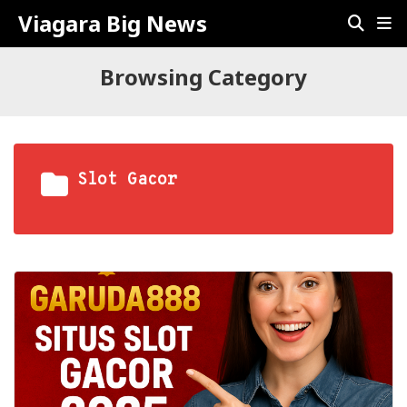
Viagara Big News
Browsing Category
Slot Gacor