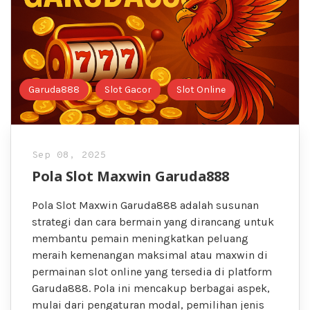
Garuda888
Slot Gacor
Slot Online
Sep 08, 2025
Pola Slot Maxwin Garuda888
Pola Slot Maxwin Garuda888 adalah susunan
strategi dan cara bermain yang dirancang untuk
membantu pemain meningkatkan peluang
meraih kemenangan maksimal atau maxwin di
permainan slot online yang tersedia di platform
Garuda888. Pola ini mencakup berbagai aspek,
mulai dari pengaturan modal, pemilihan jenis