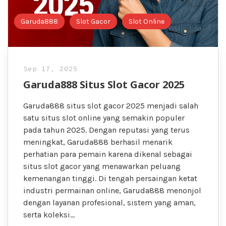
Garuda888
Slot Gacor
Slot Online
Sep 17, 2025
Garuda888 Situs Slot Gacor 2025
Garuda888 situs slot gacor 2025 menjadi salah
satu situs slot online yang semakin populer
pada tahun 2025. Dengan reputasi yang terus
meningkat, Garuda888 berhasil menarik
perhatian para pemain karena dikenal sebagai
situs slot gacor yang menawarkan peluang
kemenangan tinggi. Di tengah persaingan ketat
industri permainan online, Garuda888 menonjol
dengan layanan profesional, sistem yang aman,
serta koleksi…