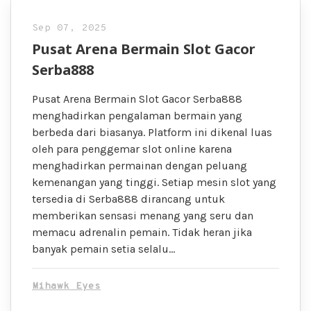
Sep 07, 2025
Pusat Arena Bermain Slot Gacor
Serba888
Pusat Arena Bermain Slot Gacor Serba888
menghadirkan pengalaman bermain yang
berbeda dari biasanya. Platform ini dikenal luas
oleh para penggemar slot online karena
menghadirkan permainan dengan peluang
kemenangan yang tinggi. Setiap mesin slot yang
tersedia di Serba888 dirancang untuk
memberikan sensasi menang yang seru dan
memacu adrenalin pemain. Tidak heran jika
banyak pemain setia selalu…
Mihawk Eyes