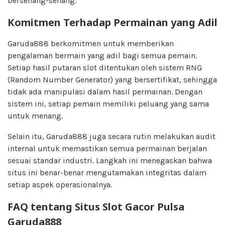
bersenang-senang.
Komitmen Terhadap Permainan yang Adil
Garuda888 berkomitmen untuk memberikan
pengalaman bermain yang adil bagi semua pemain.
Setiap hasil putaran slot ditentukan oleh sistem RNG
(Random Number Generator) yang bersertifikat, sehingga
tidak ada manipulasi dalam hasil permainan. Dengan
sistem ini, setiap pemain memiliki peluang yang sama
untuk menang.
Selain itu, Garuda888 juga secara rutin melakukan audit
internal untuk memastikan semua permainan berjalan
sesuai standar industri. Langkah ini menegaskan bahwa
situs ini benar-benar mengutamakan integritas dalam
setiap aspek operasionalnya.
FAQ tentang Situs Slot Gacor Pulsa
Garuda888