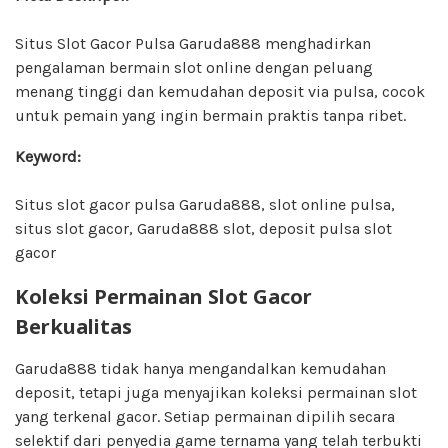
Situs Slot Gacor Pulsa Garuda888 menghadirkan
pengalaman bermain slot online dengan peluang
menang tinggi dan kemudahan deposit via pulsa, cocok
untuk pemain yang ingin bermain praktis tanpa ribet.
Keyword:
Situs slot gacor pulsa Garuda888, slot online pulsa,
situs slot gacor, Garuda888 slot, deposit pulsa slot
gacor
Koleksi Permainan Slot Gacor
Berkualitas
Garuda888 tidak hanya mengandalkan kemudahan
deposit, tetapi juga menyajikan koleksi permainan slot
yang terkenal gacor. Setiap permainan dipilih secara
selektif dari penyedia game ternama yang telah terbukti