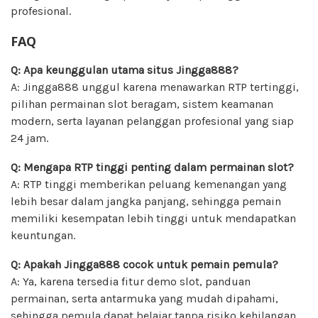
profesional.
FAQ
Q: Apa keunggulan utama situs Jingga888?
A: Jingga888 unggul karena menawarkan RTP tertinggi,
pilihan permainan slot beragam, sistem keamanan
modern, serta layanan pelanggan profesional yang siap
24 jam.
Q: Mengapa RTP tinggi penting dalam permainan slot?
A: RTP tinggi memberikan peluang kemenangan yang
lebih besar dalam jangka panjang, sehingga pemain
memiliki kesempatan lebih tinggi untuk mendapatkan
keuntungan.
Q: Apakah Jingga888 cocok untuk pemain pemula?
A: Ya, karena tersedia fitur demo slot, panduan
permainan, serta antarmuka yang mudah dipahami,
sehingga pemula dapat belajar tanpa risiko kehilangan