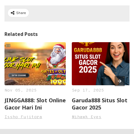
Share
Related Posts
Nov 05, 2025
Sep 17, 2025
JINGGA888: Slot Online
Garuda888 Situs Slot
Gacor Hari Ini
Gacor 2025
Issho Fujitora
Mihawk Eyes