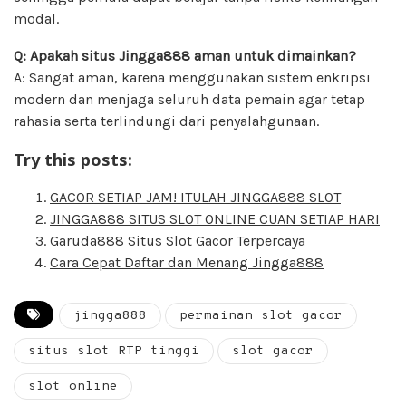
modal.
Q: Apakah situs Jingga888 aman untuk dimainkan?
A: Sangat aman, karena menggunakan sistem enkripsi
modern dan menjaga seluruh data pemain agar tetap
rahasia serta terlindungi dari penyalahgunaan.
Try this posts:
GACOR SETIAP JAM! ITULAH JINGGA888 SLOT
JINGGA888 SITUS SLOT ONLINE CUAN SETIAP HARI
Garuda888 Situs Slot Gacor Terpercaya
Cara Cepat Daftar dan Menang Jingga888
jingga888
permainan slot gacor
situs slot RTP tinggi
slot gacor
slot online