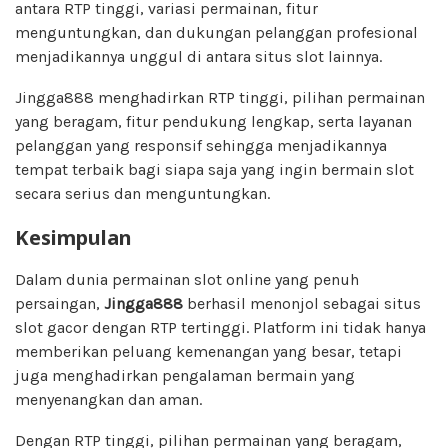
antara RTP tinggi, variasi permainan, fitur
menguntungkan, dan dukungan pelanggan profesional
menjadikannya unggul di antara situs slot lainnya.
Jingga888 menghadirkan RTP tinggi, pilihan permainan
yang beragam, fitur pendukung lengkap, serta layanan
pelanggan yang responsif sehingga menjadikannya
tempat terbaik bagi siapa saja yang ingin bermain slot
secara serius dan menguntungkan.
Kesimpulan
Dalam dunia permainan slot online yang penuh
persaingan,
Jingga888
berhasil menonjol sebagai situs
slot gacor dengan RTP tertinggi. Platform ini tidak hanya
memberikan peluang kemenangan yang besar, tetapi
juga menghadirkan pengalaman bermain yang
menyenangkan dan aman.
Dengan RTP tinggi, pilihan permainan yang beragam,