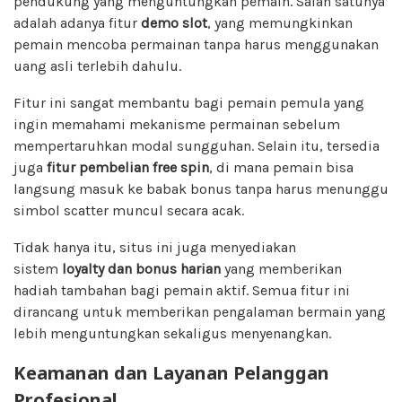
pendukung yang menguntungkan pemain. Salah satunya
adalah adanya fitur
demo slot
, yang memungkinkan
pemain mencoba permainan tanpa harus menggunakan
uang asli terlebih dahulu.
Fitur ini sangat membantu bagi pemain pemula yang
ingin memahami mekanisme permainan sebelum
mempertaruhkan modal sungguhan. Selain itu, tersedia
juga
fitur pembelian free spin
, di mana pemain bisa
langsung masuk ke babak bonus tanpa harus menunggu
simbol scatter muncul secara acak.
Tidak hanya itu, situs ini juga menyediakan
sistem
loyalty dan bonus harian
yang memberikan
hadiah tambahan bagi pemain aktif. Semua fitur ini
dirancang untuk memberikan pengalaman bermain yang
lebih menguntungkan sekaligus menyenangkan.
Keamanan dan Layanan Pelanggan
Profesional