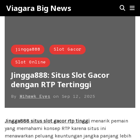
Viagara Big News
jingga888
Slot Gacor
Slot Online
Jingga888: Situs Slot Gacor
dengan RTP Tertinggi
By
Mihawk Eyes
on
Sep 12, 2025
Jingga888 situs slot gacor rtp tinggi
menarik pemain
yang memahami konsep RTP karena situs ini
menawarkan peluang keuntungan jangka panjang lebih