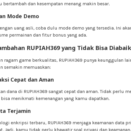
mu bertambah dan kesempatan menang makin besar.
gan Mode Demo
ngan uang asli, coba dulu mode demo yang tersedia. Ini a
e permainan dan fitur bonus yang ada.
ambahan RUPIAH369 yang Tidak Bisa Diabai
dan ragam game berkualitas, RUPIAH369 punya keunggulan l
in semakin memuaskan:
aksi Cepat dan Aman
kan dana di RUPIAH369 sangat cepat dan aman. Tidak perlu 
k bisa menikmati kemenangan yang kamu dapatkan.
ta Terjamin
ogi enkripsi terbaru, RUPIAH369 menjaga keamanan data pri
. Jadi, kamu tidak perlu khawatir soal privasi dan keamanan.