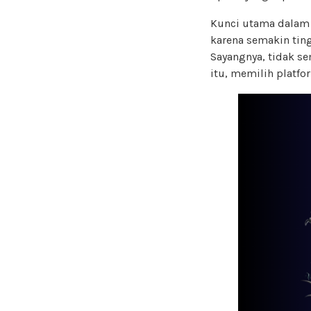
Kunci utama dalam 
karena semakin tin
Sayangnya, tidak s
itu, memilih platfo