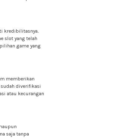
 kredibilitasnya.
 slot yang telah
 pilihan game yang
alam memberikan
udah diverifikasi
lasi atau kecurangan
 maupun
a saja tanpa