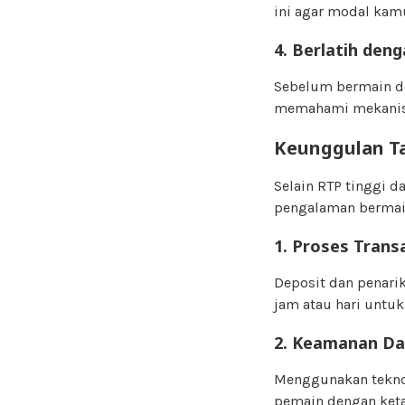
ini agar modal ka
4.
Berlatih den
Sebelum bermain de
memahami mekanism
Keunggulan T
Selain RTP tinggi 
pengalaman berma
1.
Proses Trans
Deposit dan penari
jam atau hari untu
2.
Keamanan Da
Menggunakan teknol
pemain dengan ketat