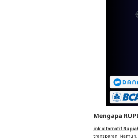
Mengapa RUPIA
ink alternatif Rupi
transparan. Namun,