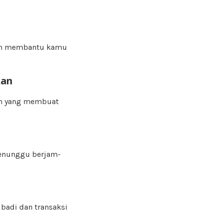
kan membantu kamu
kan
ain yang membuat
menunggu berjam-
badi dan transaksi