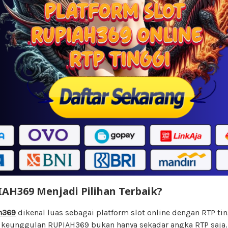
H369 Menjadi Pilihan Terbaik?
ah369
dikenal luas sebagai platform slot online dengan RTP tin
 keunggulan RUPIAH369 bukan hanya sekadar angka RTP saja.