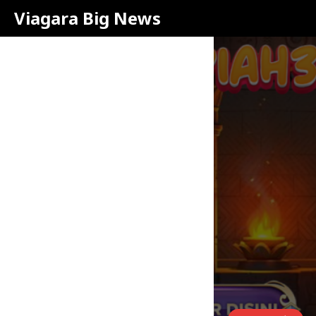
Viagara Big News