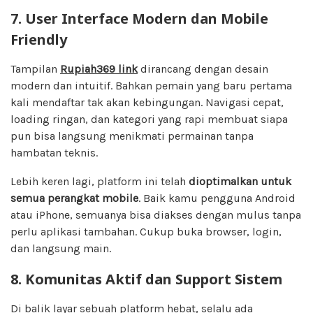
7. User Interface Modern dan Mobile
Friendly
Tampilan
Rupiah369 link
dirancang dengan desain
modern dan intuitif. Bahkan pemain yang baru pertama
kali mendaftar tak akan kebingungan. Navigasi cepat,
loading ringan, dan kategori yang rapi membuat siapa
pun bisa langsung menikmati permainan tanpa
hambatan teknis.
Lebih keren lagi, platform ini telah
dioptimalkan untuk
semua perangkat mobile
. Baik kamu pengguna Android
atau iPhone, semuanya bisa diakses dengan mulus tanpa
perlu aplikasi tambahan. Cukup buka browser, login,
dan langsung main.
8. Komunitas Aktif dan Support Sistem
Di balik layar sebuah platform hebat, selalu ada