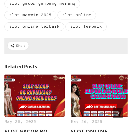
slot gacor gampang menang
slot maxwin 2025
slot online
slot online terbaik
slot terbaik
Share
Related Posts
May 28, 2025
May 26, 2025
SLOT GACOR BO
SLOT ONLINE