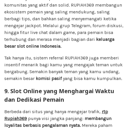
komunitas yang aktif dan solid. RUPIAH369 membangun
ekosistem pemain yang saling mendukung, saling
berbagi tips, dan bahkan saling menyemangati ketika
mengejar jackpot. Melalui grup Telegram, forum diskusi,
hingga fitur live chat dalam game, para pemain bisa
terhubung dan merasa menjadi bagian dari
keluarga
besar slot online Indonesia.
Tak hanya itu, sistem referral RUPIAH369 juga memberi
insentif menarik bagi kamu yang mengajak teman untuk
bergabung. Semakin banyak teman yang kamu undang,
semakin besar
komisi pasif
yang bisa kamu kumpulkan.
9. Slot Online yang Menghargai Waktu
dan Dedikasi Pemain
Berbeda dari situs yang hanya mengejar trafik,
rtp
Rupiah369
punya visi jangka panjang:
membangun
loyalitas berbasis pengalaman nyata.
Mereka paham