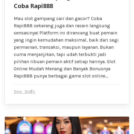
Coba Rapi888
Mau slot gampang cair dan gacor? Coba
Rapi888 sekarang juga dan rasain langsung
sensasinya! Platform ini dirancang buat pemain
yang ingin kemudahan maksimal, baik dari segi
permainan, transaksi, maupun layanan. Bukan
cuma menjanjikan, tapi udah terbukti jadi
pilihan ribuan pemain aktif setiap harinya. Slot
Online Mudah Menang dan Banyak Bonusnya
Rapi888 punya berbagai game slot online…
Don Doffy