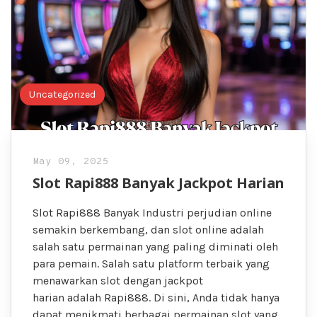
Uncategorized
May 09, 2025
Slot Rapi888 Banyak Jackpot Harian
Slot Rapi888 Banyak Industri perjudian online
semakin berkembang, dan slot online adalah
salah satu permainan yang paling diminati oleh
para pemain. Salah satu platform terbaik yang
menawarkan slot dengan jackpot
harian adalah Rapi888. Di sini, Anda tidak hanya
dapat menikmati berbagai permainan slot yang