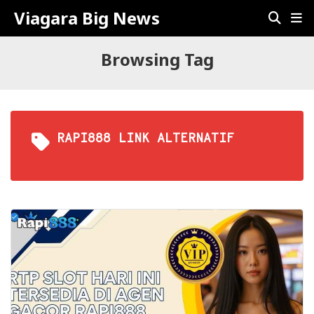
Viagara Big News
Browsing Tag
RAPI888 LINK ALTERNATIF