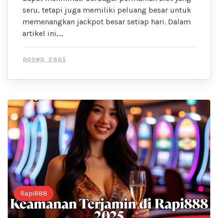
seru, tetapi juga memiliki peluang besar untuk
memenangkan jackpot besar setiap hari. Dalam
artikel ini,…
poswp rapi
Rapi888