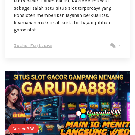
lebih besar. Dalam hal ini, RAPI888 muncul
sebagai salah satu situs slot terpercaya yang
konsisten memberikan layanan berkualitas,
keamanan maksimal, serta berbagai pilihan
game slot…
Issho Fujitora
4
Garuda888