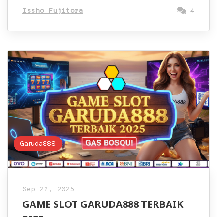
Issho Fujitora
4
Garuda888
Sep 22, 2025
GAME SLOT GARUDA888 TERBAIK