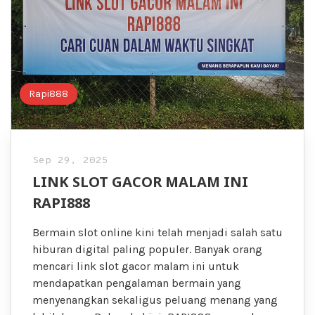
Rapi888
Sep 29, 2025
LINK SLOT GACOR MALAM INI
RAPI888
Bermain slot online kini telah menjadi salah satu
hiburan digital paling populer. Banyak orang
mencari link slot gacor malam ini untuk
mendapatkan pengalaman bermain yang
menyenangkan sekaligus peluang menang yang