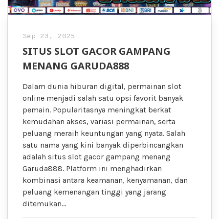
Sep 23, 2025
SITUS SLOT GACOR GAMPANG
MENANG GARUDA888
Dalam dunia hiburan digital, permainan slot
online menjadi salah satu opsi favorit banyak
pemain. Popularitasnya meningkat berkat
kemudahan akses, variasi permainan, serta
peluang meraih keuntungan yang nyata. Salah
satu nama yang kini banyak diperbincangkan
adalah situs slot gacor gampang menang
Garuda888. Platform ini menghadirkan
kombinasi antara keamanan, kenyamanan, dan
peluang kemenangan tinggi yang jarang
ditemukan…