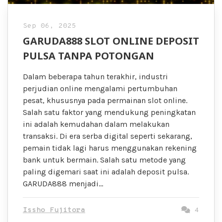
Sep 06, 2025
GARUDA888 SLOT ONLINE DEPOSIT
PULSA TANPA POTONGAN
Dalam beberapa tahun terakhir, industri
perjudian online mengalami pertumbuhan
pesat, khususnya pada permainan slot online.
Salah satu faktor yang mendukung peningkatan
ini adalah kemudahan dalam melakukan
transaksi. Di era serba digital seperti sekarang,
pemain tidak lagi harus menggunakan rekening
bank untuk bermain. Salah satu metode yang
paling digemari saat ini adalah deposit pulsa.
GARUDA888 menjadi…
Issho Fujitora
4