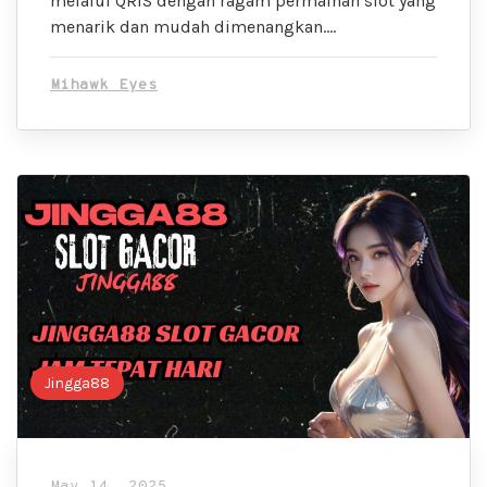
melalui QRIS dengan ragam permainan slot yang
menarik dan mudah dimenangkan….
Mihawk Eyes
Jingga88
May 14, 2025