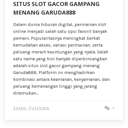
SITUS SLOT GACOR GAMPANG
MENANG GARUDA888
Dalam dunia hiburan digital, permainan slot
online menjadi salah satu opsi favorit banyak
pemain. Popularitasnya meningkat berkat
kemudahan akses, variasi permainan, serta
peluang meraih keuntungan yang nyata. Salah
satu nama yang kini banyak diperbincangkan
adalah situs slot gacor gampang menang
Garuda888. Platform ini menghadirkan
kombinasi antara keamanan, kenyamanan, dan
peluang kemenangan tinggi yang jarang
ditemukan…
Issho Fujitora
4