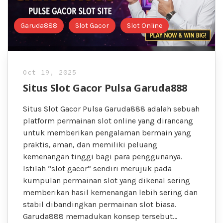
Garuda888
Slot Gacor
Slot Online
Oct 19, 2025
Situs Slot Gacor Pulsa Garuda888
Situs Slot Gacor Pulsa Garuda888 adalah sebuah
platform permainan slot online yang dirancang
untuk memberikan pengalaman bermain yang
praktis, aman, dan memiliki peluang
kemenangan tinggi bagi para penggunanya.
Istilah “slot gacor” sendiri merujuk pada
kumpulan permainan slot yang dikenal sering
memberikan hasil kemenangan lebih sering dan
stabil dibandingkan permainan slot biasa.
Garuda888 memadukan konsep tersebut…