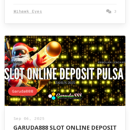
Mihawk Eyes
3
Garuda888
Sep 06, 2025
GARUDA888 SLOT ONLINE DEPOSIT