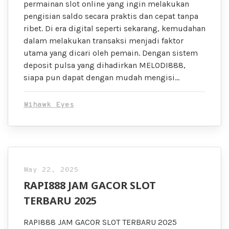
permainan slot online yang ingin melakukan
pengisian saldo secara praktis dan cepat tanpa
ribet. Di era digital seperti sekarang, kemudahan
dalam melakukan transaksi menjadi faktor
utama yang dicari oleh pemain. Dengan sistem
deposit pulsa yang dihadirkan MELODI888,
siapa pun dapat dengan mudah mengisi…
Mihawk Eyes
May 22, 2025
RAPI888 JAM GACOR SLOT
TERBARU 2025
RAPI888 JAM GACOR SLOT TERBARU 2025