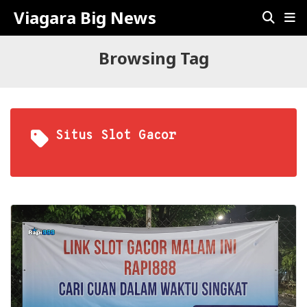
Viagara Big News
Browsing Tag
Situs Slot Gacor